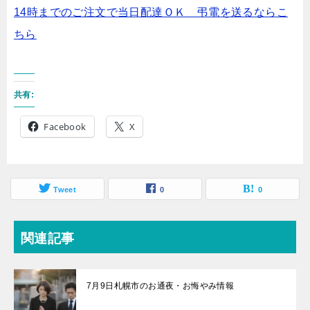
14時までのご注文で当日配達ＯＫ 弔電を送るならこ
ちら
共有:
Facebook
X
Tweet
0
0
関連記事
7月9日札幌市のお通夜・お悔やみ情報