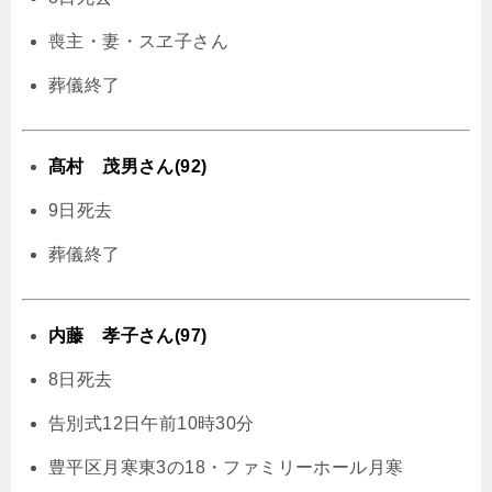
喪主・妻・スヱ子さん
葬儀終了
髙村 茂男さん(92)
9日死去
葬儀終了
内藤 孝子さん(97)
8日死去
告別式12日午前10時30分
豊平区月寒東3の18・ファミリーホール月寒