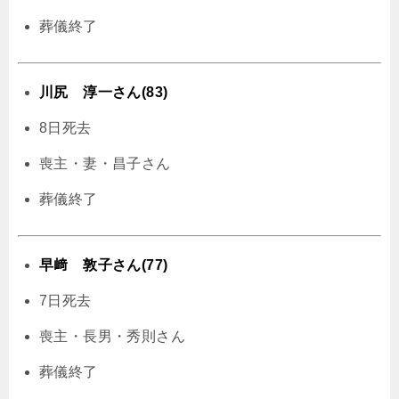
葬儀終了
川尻 淳一さん(83)
8日死去
喪主・妻・昌子さん
葬儀終了
早﨑 敦子さん(77)
7日死去
喪主・長男・秀則さん
葬儀終了