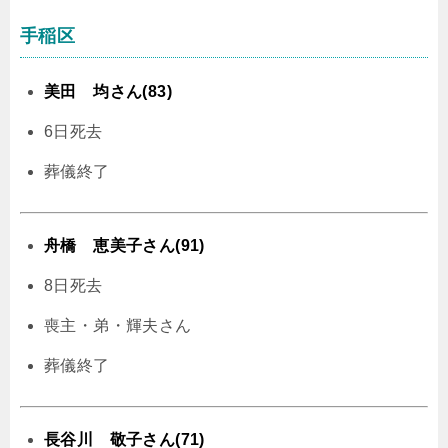
手稲区
美田 均さん(83)
6日死去
葬儀終了
舟橋 恵美子さん(91)
8日死去
喪主・弟・輝夫さん
葬儀終了
長谷川 敬子さん(71)