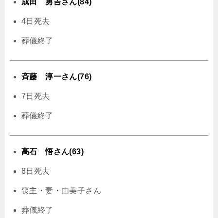
成田 勇吉さん(84)
4日死去
葬儀終了
斉藤 淳一さん(76)
7日死去
葬儀終了
髙石 悟さん(63)
8日死去
喪主・妻・由美子さん
葬儀終了