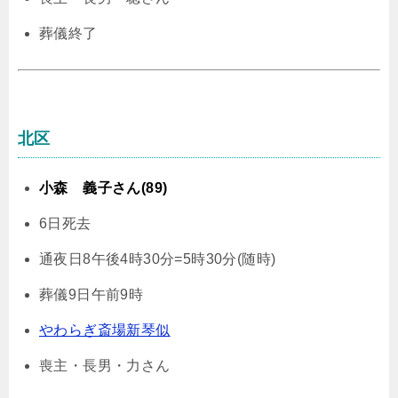
葬儀終了
北区
小森 義子さん(89)
6日死去
通夜日8午後4時30分=5時30分(随時)
葬儀9日午前9時
やわらぎ斎場新琴似
喪主・長男・力さん