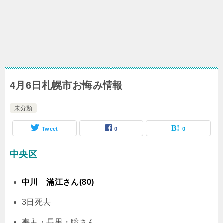
4月6日札幌市お悔み情報
未分類
Tweet
0
0
中央区
中川 滿江さん(80)
3日死去
喪主・長男・聡さん