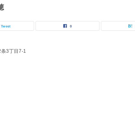
穂
Tweet
0
条3丁目7-1